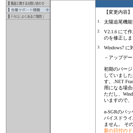
【変更内容】
1.
太陽追尾機能
2.
V2.1.6 
のを修正しま
3.
Windows7
－アップデー
初期のバージョン
していましたが、 
す。.NET F
用になる場合
ただし、Win
いますので、
α-SGRの
バイスドライ
ません。 そ
新の日付のドラ