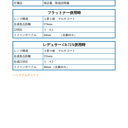
付属品
保証書、取扱説明書
フラットナー併用時
レンズ構成
１群１枚 マルチコート
合成焦点距離
374mm
口径比
１：6.2
イメージサークル
44mm （光量60％）
レデュサー C0.72X併用時
レンズ構成
３群４枚 マルチコート
合成焦点距離
255mm
合成口径比
１：4.2
イメージサークル
40mm （光量60％）
>>システムチャート