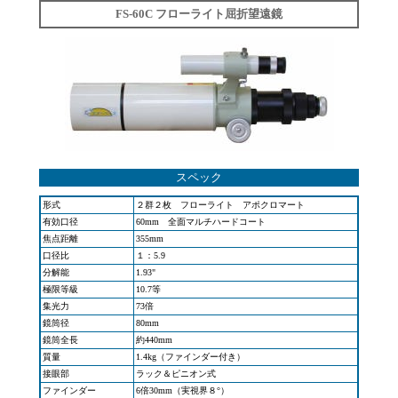
FS-60C フローライト屈折望遠鏡
スペック
形式
２群２枚 フローライト アポクロマート
有効口径
60mm 全面マルチハードコート
焦点距離
355mm
口径比
１：5.9
分解能
1.93"
極限等級
10.7等
集光力
73倍
鏡筒径
80mm
鏡筒全長
約440mm
質量
1.4kg（ファインダー付き）
接眼部
ラック＆ピニオン式
ファインダー
6倍30mm（実視界８°）