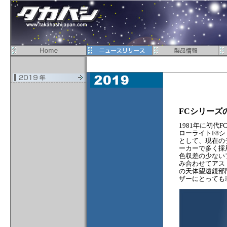
FCシリーズ
1981年に初代
ローライトF8
として、現在の
ーカーで多く採
色収差の少ない
み合わせてアス
の天体望遠鏡部
ザーにとっても