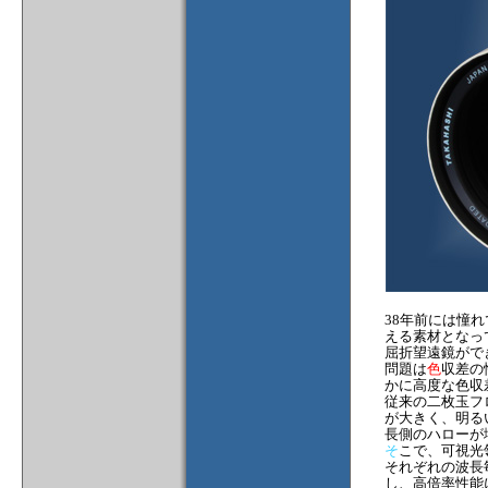
38年前には憧
える素材となっ
屈折望遠鏡がで
問題は
色
収差の
かに高度な色収
従来の二枚玉フ
が大きく、明る
長側のハローが
そ
こで、可視光
それぞれの波長
し、高倍率性能