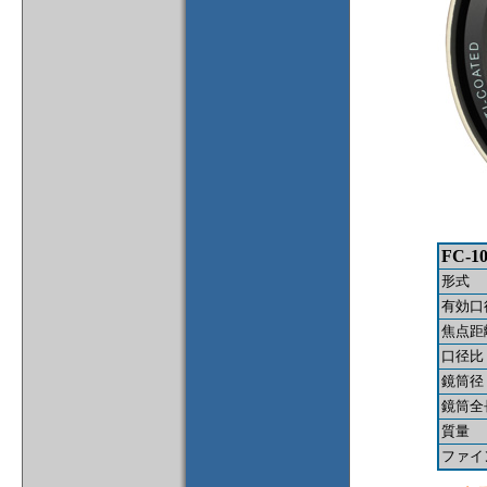
FC-1
形式
有効口
焦点距
口径比
鏡筒径
鏡筒全
質量
ファイ