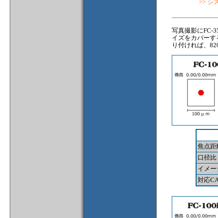
>> 
写真撮影にFC-3
イズをカバーする
り付ければ、82
焦点距
口径比
イメー
対応CA